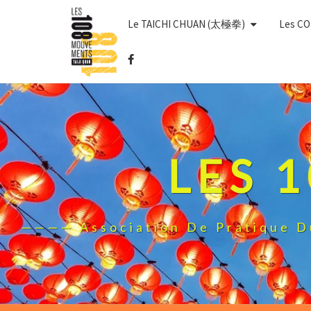
Skip
Le TAICHI CHUAN (太極拳)
Les C
to
content
LES 
———— Association De Pratique 