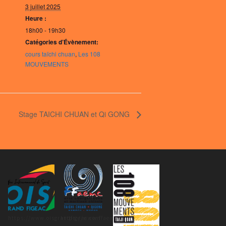
3 juillet 2025
Heure :
18h00 - 19h30
Catégories d’Évènement:
cours taïchi chuan
,
Les 108
MOUVEMENTS
Stage TAICHI CHUAN et Qi GONG
https://www.oisgrandfigeac.com
https://www.ffaemc.fr/