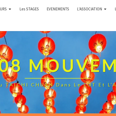
OURS
Les STAGES
EVENEMENTS
L’ASSOCIATION
108 MOUVE
Du TAICHI CHUAN Dans Le LOT Et 