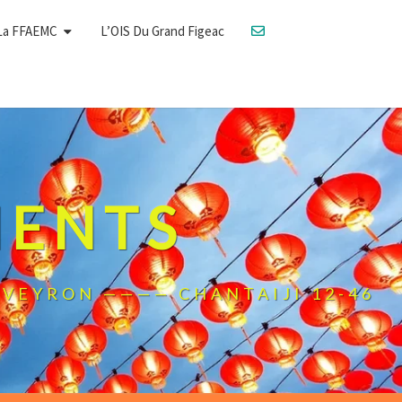
La FFAEMC
L’OIS Du Grand Figeac
MENTS
L'AVEYRON ———— CHANTAIJI 12-46