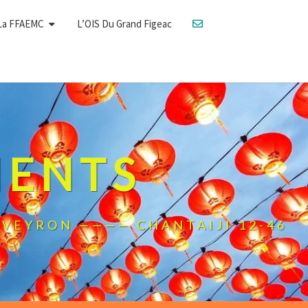
La FFAEMC
L’OIS Du Grand Figeac
MENTS
L'AVEYRON ———— CHANTAIJI 12-46