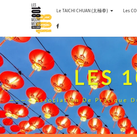
Skip
Le TAICHI CHUAN (太極拳)
Les C
to
content
LES 
———— Association De Pratique 