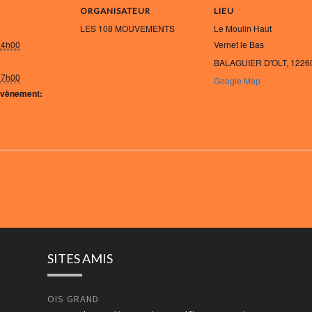
ORGANISATEUR
LIEU
LES 108 MOUVEMENTS
Le Moulin Haut
14h00
Vernet le Bas
BALAGUIER D'OLT
,
1226
17h00
Google Map
Évènement:
SITES AMIS
OIS GRAND