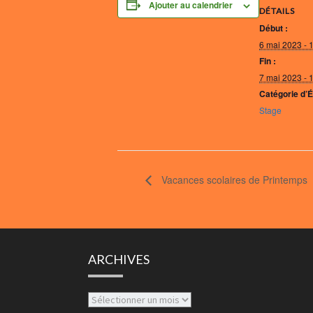
Ajouter au calendrier
DÉTAILS
Début :
6 mai 2023 - 
Fin :
7 mai 2023 - 
Catégorie d’
Stage
Vacances scolaires de Printemps
ARCHIVES
Archives