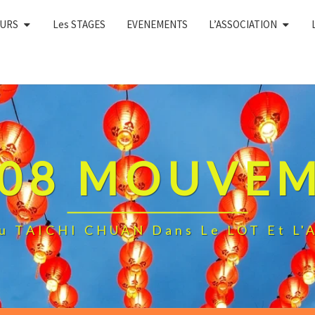
OURS
Les STAGES
EVENEMENTS
L’ASSOCIATION
108 MOUVE
Du TAICHI CHUAN Dans Le LOT Et 