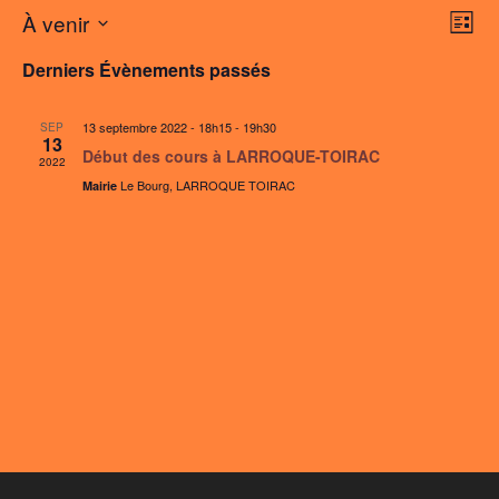
N
N
À venir
Liste
A
A
Sélectionnez
V
Derniers Évènements passés
V
une
I
I
G
date.
13 septembre 2022 - 18h15
-
19h30
SEP
G
A
13
Début des cours à LARROQUE-TOIRAC
T
A
2022
I
Le Bourg, LARROQUE TOIRAC
Mairie
T
O
I
N
O
D
E
N
V
P
U
A
E
R
S
É
C
V
O
È
N
N
S
E