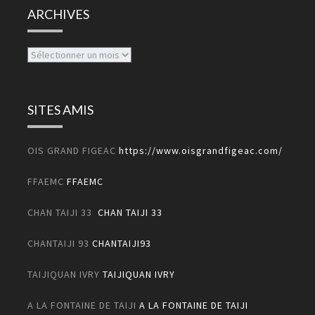
M
U
ARCHIVES
E
L
N
T
T
Archives
A
T
I
SITES AMIS
O
N
OIS GRAND FIGEAC
https://www.oisgrandfigeac.com/
S
FFAEMC
FFAEMC
CHAN TAIJI 33
CHAN TAIJI 33
CHANTAIJI 93
CHANTAIJI93
TAIJIQUAN IVRY
TAIJIQUAN IVRY
A LA FONTAINE DE TAIJI
A LA FONTAINE DE TAIJI