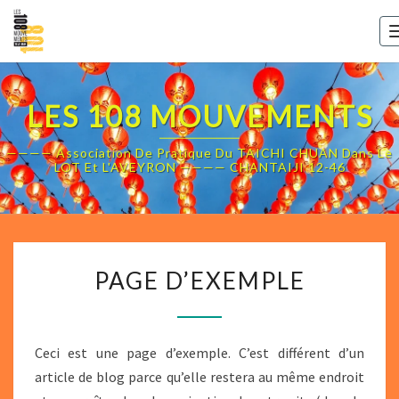
Skip
to
content
LES 108 MOUVEMENTS
———— Association De Pratique Du TAICHI CHUAN Dans Le
LOT Et L'AVEYRON ———— CHANTAIJI 12-46
PAGE
PAGE D’EXEMPLE
D’EXEMPLE
Ceci est une page d’exemple. C’est différent d’un
article de blog parce qu’elle restera au même endroit