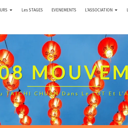
OURS
Les STAGES
EVENEMENTS
L’ASSOCIATION
108 MOUVE
Du TAICHI CHUAN Dans Le LOT Et 