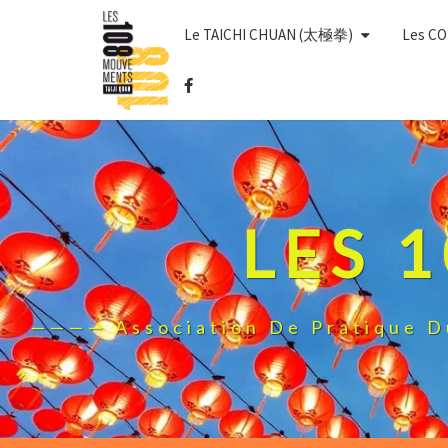
Skip
Le TAICHI CHUAN (太極拳)
Les C
to
content
LES 
———— Association De Pratique 