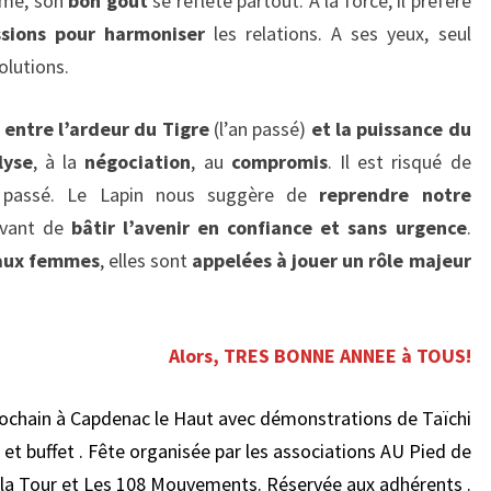
’âme, son
bon goût
se reflète partout. A la force, il préfère
ssions pour harmoniser
les relations. A ses yeux, seul
olutions.
entre l’ardeur du Tigre
(l’an passé)
et la puissance du
lyse
, à la
négociation
, au
compromis
. Il est risqué de
e passé. Le Lapin nous suggère de
reprendre notre
avant de
bâtir l’avenir en confiance et sans urgence
.
 aux femmes
, elles sont
appelées à jouer un rôle majeur
Alors, TRES BONNE ANNEE à TOUS!
prochain à Capdenac le Haut avec démonstrations de Taïchi
e et buffet . Fête organisée par les associations AU Pied de
la Tour et Les 108 Mouvements. Réservée aux adhérents .