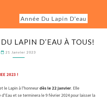
Année Du Lapin D'eau
BONNE
DU LAPIN D’EAU À TOUS!
ANNÉE
DU
21 Janvier 2023
LAPIN
D’EAU
À
EE 2023 !
TOUS!
t le Lapin à l’honneur
dès le 22 janvier
. Elle
d’Eau et se terminera le 9 février 2024 pour laisser la