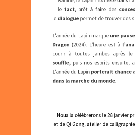
Raffiné, le Lapin ! Esthète dans l
le
tact
, prêt à faire des
conce
le
dialogue
permet de trouver des s
L’année du Lapin marque
une pause 
Dragon
(2024). L’heure est à
l’ana
courir à toutes jambes après l
souffle,
puis nos esprits ensuite, 
L’année du Lapin
porterait chance
dans la marche du monde.
Nous la célèbrerons le 28 janvier 
et de Qi Gong, atelier de calligraphi