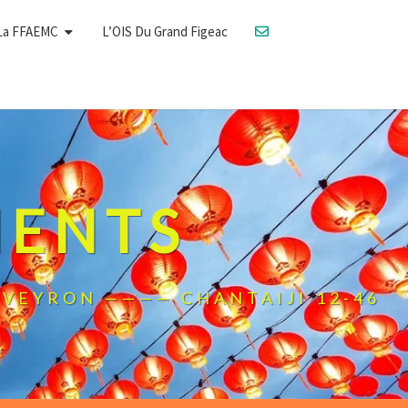
La FFAEMC
L’OIS Du Grand Figeac
MENTS
L'AVEYRON ———— CHANTAIJI 12-46