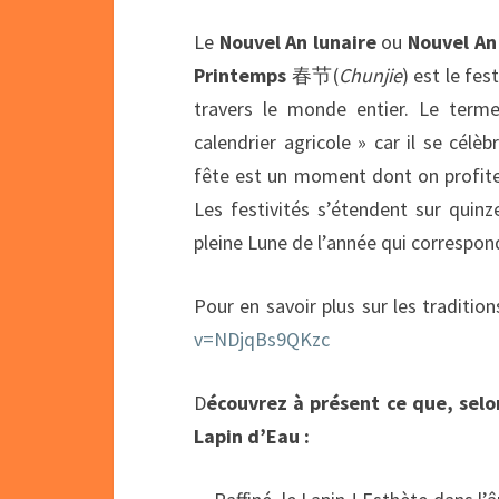
Le
Nouvel An lunaire
ou
Nouvel An
Printemps
春节(
Chunjie
) est le fe
travers le monde entier. Le term
calendrier agricole » car il se célèb
fête est un moment dont on profite 
Les festivités s’étendent sur quinz
pleine Lune de l’année qui correspond
Pour en savoir plus sur les traditio
v=NDjqBs9QKzc
D
écouvrez à présent ce que, selo
Lapin d’Eau :