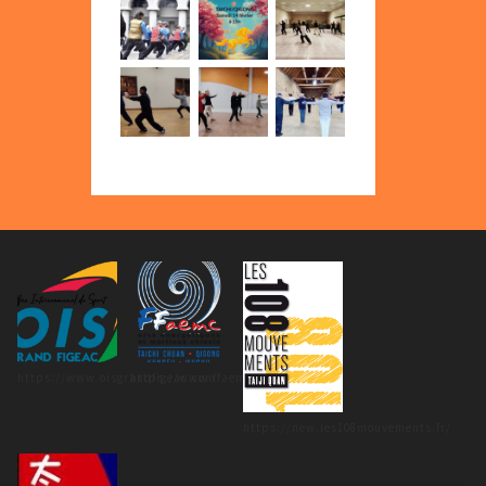
https://www.oisgrandfigeac.com
https://www.ffaemc.fr/
https://new.les108mouvements.fr/