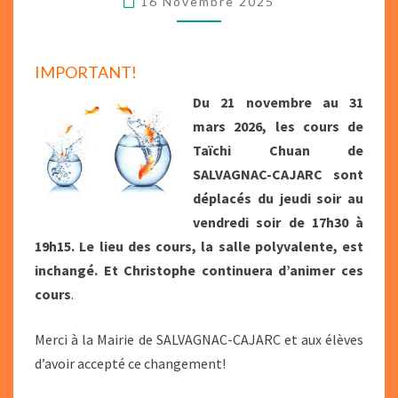
16 Novembre 2025
DE
SALVAGNAC-
CAJARC
IMPORTANT!
LE
VENDREDI
Du 21 novembre au 31
SOIR.
mars 2026, les cours de
Taïchi Chuan de
SALVAGNAC-CAJARC sont
déplacés du jeudi soir au
vendredi soir de 17h30 à
19h15. Le lieu des cours, la salle polyvalente, est
inchangé. Et Christophe continuera d’animer ces
cours
.
Merci à la Mairie de SALVAGNAC-CAJARC et aux élèves
d’avoir accepté ce changement!