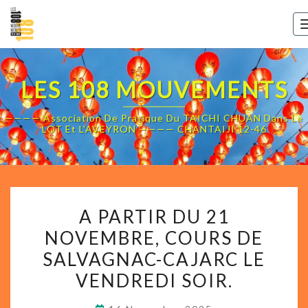
Skip
to
content
LES 108 MOUVEMENTS
———— Association De Pratique Du TAICHI CHUAN Dans Le
LOT Et L'AVEYRON ———— CHANTAIJI 12-46
A
A PARTIR DU 21
PARTIR
NOVEMBRE, COURS DE
DU
SALVAGNAC-CAJARC LE
21
NOVEMBRE,
VENDREDI SOIR.
COURS